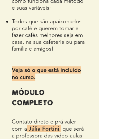
como funciona cada método
e suas variáveis;
Todos que são apaixonados
por café e querem tomar e
fazer cafés melhores seja em
casa, na sua cafeteria ou para
família e amigos!
Veja só o que está incluído
no curso.
MÓDULO
COMPLETO
Contato direto e prá valer
Júlia Fortini
com a
,
que será
a professora das video-aulas