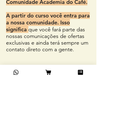
Comunidade Academia do Café.
A partir do curso você entra para
a nossa comunidade.
Isso
significa
que você fará parte das
nossas comunicações de ofertas
exclusivas e ainda terá sempre um
contato direto com a gente.
INVESTIMENTO:
VALOR: R$ 597,00
Bônus:
cupom de 5% off para compra
única de produtos exclusivos da
Academia