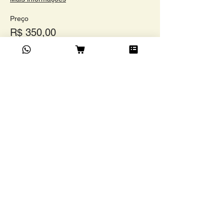
Preço
R$ 350,00
Compartilhe este evento
Academia do Café Ltda
©
Rua Grão Pará, 1024,
Funcionários, BH/ MG. CEP
30150-341