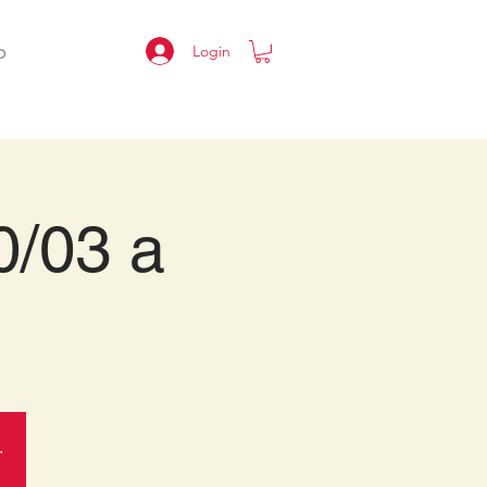
Login
O
0/03 a
.