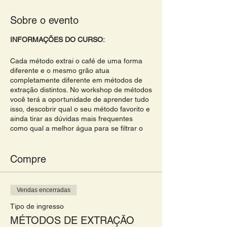
Sobre o evento
INFORMAÇÕES DO CURSO:
Cada método extrai o café de uma forma
diferente e o mesmo grão atua
completamente diferente em métodos de
extração distintos. No workshop de métodos
você terá a oportunidade de aprender tudo
isso, descobrir qual o seu método favorito e
ainda tirar as dúvidas mais frequentes
como qual a melhor água para se filtrar o
café, granulometria, devo ou não devo
ferver a água? Como sei que estou
comprando um bom café?... O workshop é
Compre
perfeito para quem quer começar a
consumir, entender e fazer cafés de
qualidade em casa. O aluno aprenderá
Vendas encerradas
desde a história do café especial até os
métodos de extração é a melhor forma de
Tipo de ingresso
fazer o seu café em casa.
MÉTODOS DE EXTRAÇÃO