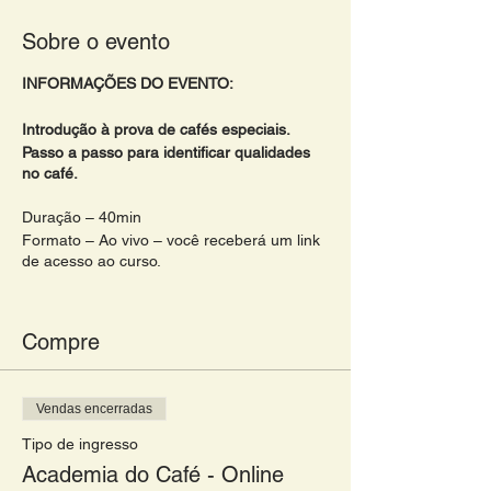
Sobre o evento
INFORMAÇÕES DO EVENTO:
Introdução à prova de cafés especiais.
Passo a passo para identificar qualidades
no café.
Duração – 40min
Formato – Ao vivo – você receberá um link
de acesso ao curso.
Programa
Compre
- Mitos e verdades sobre a prova cafés
especiais;
- Saiba escolher o seu café;
Vendas encerradas
- Paladar e olfato;
- Formação de sabor;
Tipo de ingresso
- Caminho para se tornar um provador de
Academia do Café - Online
café.