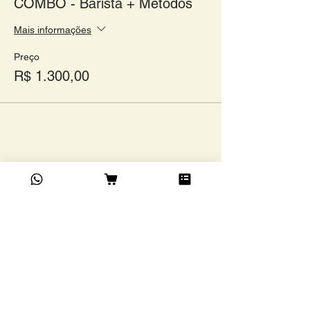
COMBO - Barista + Métodos
Mais informações
Preço
R$ 1.300,00
Compartilhe este evento
Academia do Café Ltda
©
Rua Grão Pará, 1024,