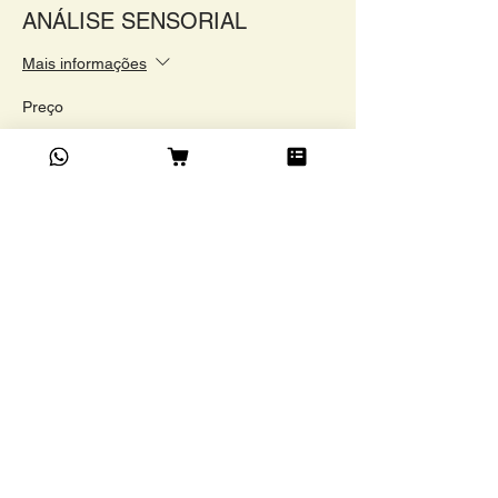
ANÁLISE SENSORIAL
Mais informações
Preço
R$ 580,00
Compartilhe este evento
Academia do Café Ltda
©