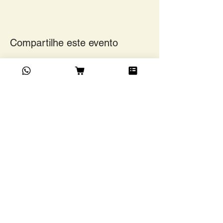
Compartilhe este evento
Academia do Café Ltda
©
Rua Grão Pará, 1024,
Funcionários, BH/ MG. CEP
30150-341
13.203.483
/0001-73
Confira as modalidades de
entrega a partir da região e tipo
de remessa.
Contato
+55 (31) 3223-8565
contato@academiadocafe.com.br