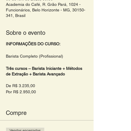
Academia do Café, R. Grão Pará, 1024 -
Funcionários, Belo Horizonte - MG, 30150-
341, Brasil
Sobre o evento
INFORMAÇÕES DO CURSO:
Barista Completo (Profissional)
Três cursos – Barista Iniciante + Métodos
de Extração + Barista Avançado
De R$ 3.235,00
Por R$ 2.950,00
Horários:
1˚ dia - 9:00-17:00
Compre
2˚ dia - 9:00 - 17:00
3˚dia - 9:00 - 17:00
Vendas encerradas