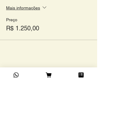
Mais informações
Preço
R$ 1.250,00
Compartilhe este evento
Academia do Café Ltda
©
Rua Grão Pará, 1024,
Funcionários, BH/ MG. CEP