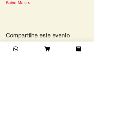
Saiba Mais >
Compartilhe este evento
Academia do Café Ltda
©
Rua Grão Pará, 1024,
Funcionários, BH/ MG. CEP
30150-341
13.203.483
/0001-73
Confira as modalidades de
entrega a partir da região e tipo
de remessa.