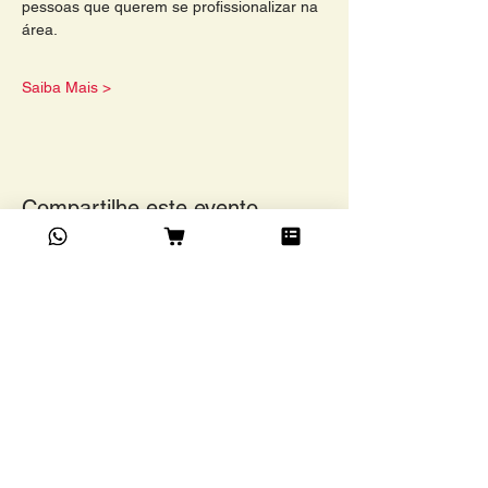
pessoas que querem se profissionalizar na 
área. 
Saiba Mais >
Compartilhe este evento
Academia do Café Ltda
©
Rua Grão Pará, 1024,
Funcionários, BH/ MG. CEP
30150-341
13.203.483
/0001-73