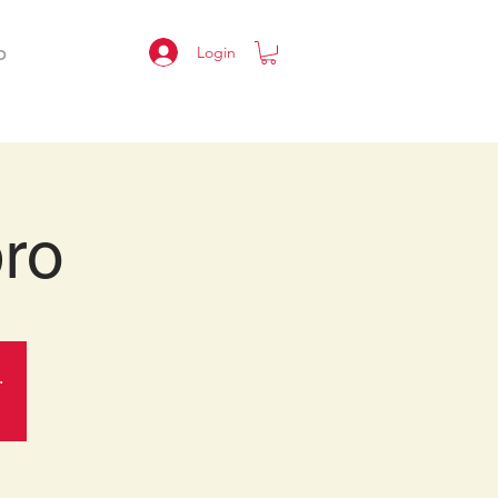
Login
O
ro
.