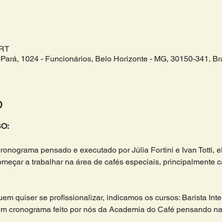
BRT
Pará, 1024 - Funcionários, Belo Horizonte - MG, 30150-341, Bra
o
O:
cronograma pensado e executado por Júlia Fortini e Ivan Totti, 
çar a trabalhar na área de cafés especiais, principalmente caf
m quiser se profissionalizar, indicamos os cursos: Barista Inte
m cronograma feito por nós da Academia do Café pensando na