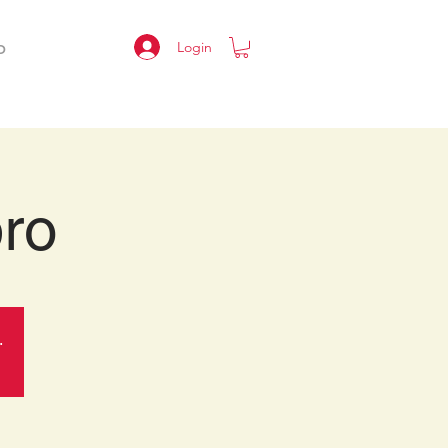
Login
O
ro
.