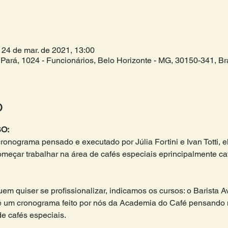
 24 de mar. de 2021, 13:00
Pará, 1024 - Funcionários, Belo Horizonte - MG, 30150-341, Bra
o
O:
cronograma pensado e executado por Júlia Fortini e Ivan Totti, 
çar trabalhar na área de cafés especiais eprincipalmente cafe
em quiser se profissionalizar, indicamos os cursos: o Barista A
 um cronograma feito por nós da Academia do Café pensando
de cafés especiais. 