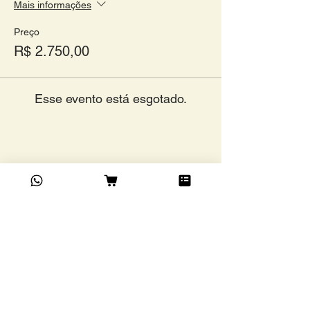
Mais informações
Preço
R$ 2.750,00
Esse evento está esgotado.
Compartilhe este evento
Academia do Café Ltda
©
Rua Grão Pará, 1024,