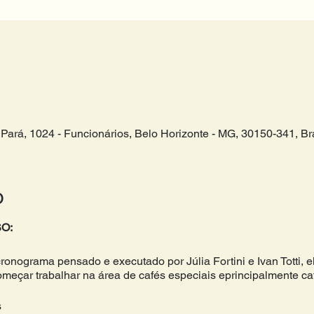
Pará, 1024 - Funcionários, Belo Horizonte - MG, 30150-341, Bra
o
O:
cronograma pensado e executado por Júlia Fortini e Ivan Totti,
eçar trabalhar na área de cafés especiais eprincipalmente caf
s