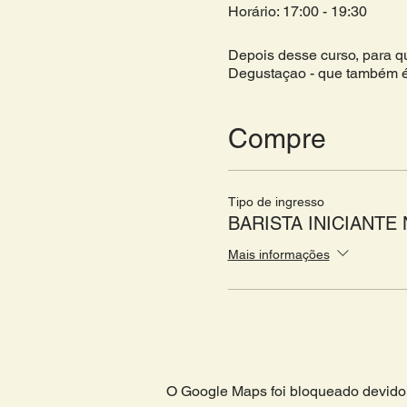
Horário: 17:00 - 19:30
Depois desse curso, para qu
Degustaçao - que também é
profissionalizar na área de 
CRONOGRAMA:
Compre
- Introdução ao mundo de ca
- Café Especial vs. Café Co
- Introdução aos métodos de
Tipo de ingresso
- Fluxo de trabalho dentro d
BARISTA INICIANT
- Entendendo o espresso;
Mais informações
- Espresso e suas variações
- Regulagem de moinho;
- Extração do espresso;
- Bebidas à base do café;
- Limpeza.
O Google Maps foi bloqueado devido 
Turma Máxima: 4 pessoas