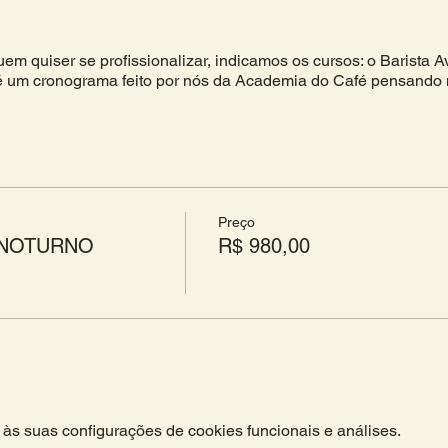
em quiser se profissionalizar, indicamos os cursos: o Barista 
 um cronograma feito por nós da Academia do Café pensando
cafés especiais.
fés especiais;
mercial;
 extração - V60, Aeropress, Espresso;
Preço
e cafeteria;
E NOTURNO
R$ 980,00
;
às suas configurações de cookies funcionais e análises.