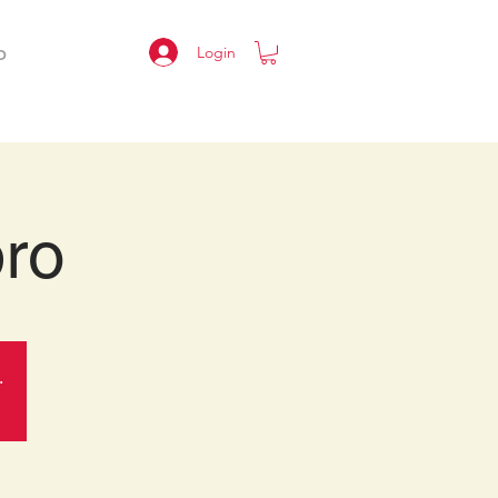
Login
O
ro
.