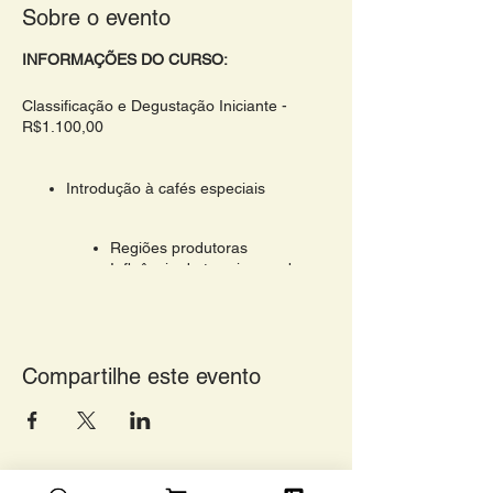
Sobre o evento
INFORMAÇÕES DO CURSO:
Classificação e Degustação Iniciante -
R$1.100,00
Introdução à cafés especiais
Regiões produtoras
Influência do terroir no sabor
Degustação de café - diferença entre
dois cafés no mesmo método
Compartilhe este evento
Café verde e sua classificação
Defeitos
Impurezas
Classificação padrão