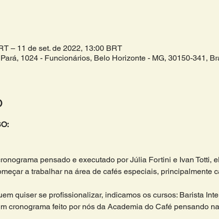
BRT – 11 de set. de 2022, 13:00 BRT
Pará, 1024 - Funcionários, Belo Horizonte - MG, 30150-341, Bra
o
O:
cronograma pensado e executado por Júlia Fortini e Ivan Totti, 
çar a trabalhar na área de cafés especiais, principalmente caf
m quiser se profissionalizar, indicamos os cursos: Barista Inte
m cronograma feito por nós da Academia do Café pensando na