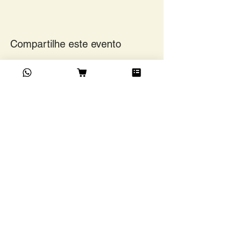
Compartilhe este evento
Academia do Café Ltda
©
Rua Grão Pará, 1024,
Funcionários, BH/ MG. CEP
30150-341
13.203.483
/0001-73
Confira as modalidades de
entrega a partir da região e tipo
de remessa.
Contato
+55 (31) 3223-8565
contato@academiadocafe.com.br