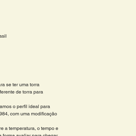
sil
a se ter uma torra 
ferente de torra para 
mos o perfil ideal para 
 1984, com uma modificação 
re a temperatura, o tempo e 
a forma avaliar para chegar 