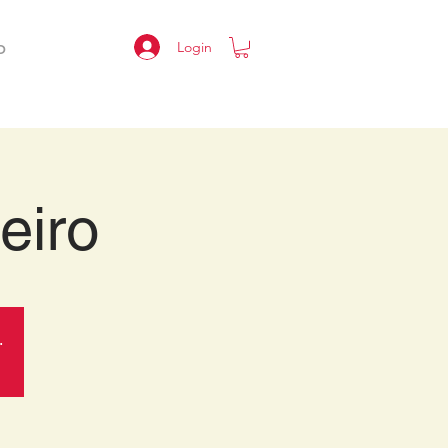
Login
O
eiro
.