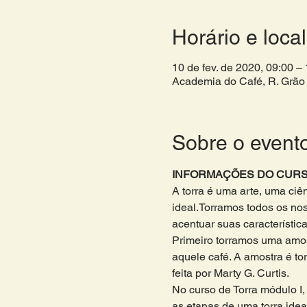
Horário e local
10 de fev. de 2020, 09:00 – 
Academia do Café, R. Grão 
Sobre o event
INFORMAÇÕES DO CURS
A torra é uma arte, uma ciê
ideal.Torramos todos os noss
acentuar suas característica
Primeiro torramos uma amost
aquele café. A amostra é t
feita por Marty G. Curtis. 
No curso de Torra módulo I,
as etapas de uma torra ideal