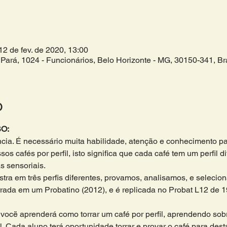
12 de fev. de 2020, 13:00
Pará, 1024 - Funcionários, Belo Horizonte - MG, 30150-341, Bra
o
O:
ncia. É necessário muita habilidade, atenção e conhecimento par
os cafés por perfil, isto significa que cada café tem um perfil di
s sensoriais. 
ra em três perfis diferentes, provamos, analisamos, e seleciona
orrada em um Probatino (2012), e é replicada no Probat L12 de
 vocë aprenderá como torrar um café por perfil, aprendendo sob
. Cada aluno terá oportunidade torrar e provar o café para dest