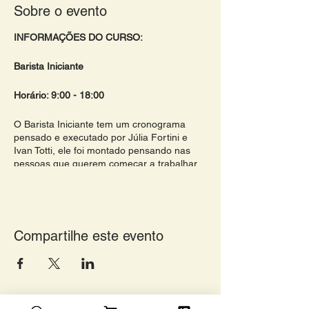
Sobre o evento
INFORMAÇÕES DO CURSO:
Barista Iniciante
Horário: 9:00 - 18:00
O Barista Iniciante tem um cronograma
pensado e executado por Júlia Fortini e
Ivan Totti, ele foi montado pensando nas
pessoas que querem começar a trabalhar
na área de cafés especiais, principalmente
cafeteria e Barista.
Sábado e domingo:
Compartilhe este evento
Depois desse curso, para quem quiser se
profissionalizar, indicamos os cursos:
Barista Intermediário e o Barista Avançado -
que também é um cronograma feito por nós
da Academia do Café pensando nas