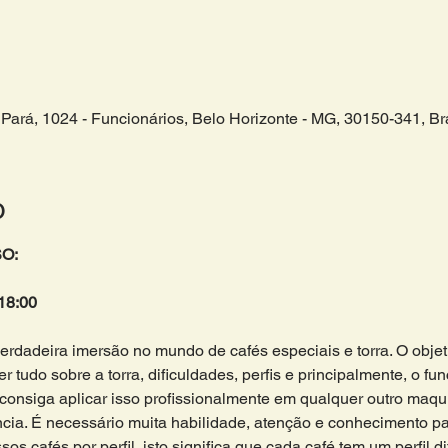
Pará, 1024 - Funcionários, Belo Horizonte - MG, 30150-341, Bra
o
O:
18:00 
dadeira imersão no mundo de cafés especiais e torra. O objeti
er tudo sobre a torra, dificuldades, perfis e principalmente, o f
onsiga aplicar isso profissionalmente em qualquer outro maqui
ncia. É necessário muita habilidade, atenção e conhecimento par
os cafés por perfil, isto significa que cada café tem um perfil di