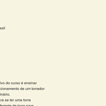
sil
vo do curso é ensinar 
uncionamento de um torrador 
nário. 
a se ter uma torra 
ferente de torra para 