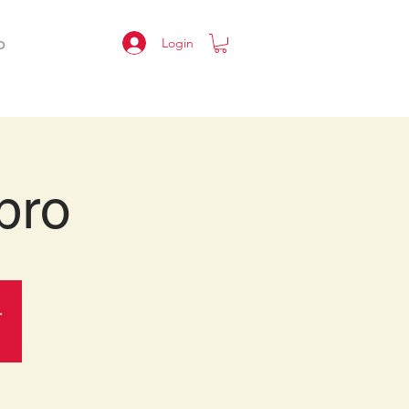
Login
O
bro
.