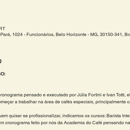
BRT
Pará, 1024 - Funcionários, Belo Horizonte - MG, 30150-341, Bra
o
O:
cronograma pensado e executado por Júlia Fortini e Ivan Totti, 
çar a trabalhar na área de cafés especiais, principalmente caf
m quiser se profissionalizar, indicamos os cursos: Barista Inte
m cronograma feito por nós da Academia do Café pensando na