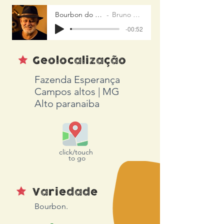
Bourbon do Bruno
Bruno Souza
-00:52
Geolocalização
Fazenda Esperança
Campos altos | MG
Alto paranaiba
click/touch
to go
Variedade
Bourbon.