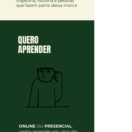
trajetória, história e pessoas
que fazem parte dessa marca
QUERO
APRENDER
ONLINE
OU
PRESENCIAL
,
venha aprender em uma das