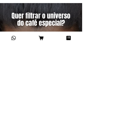
Quer filtrar o universo
do café especial?
Cadastre-se
na newsletter
da
Júlia
e receba
histórias,
reflexões e paixão
pelo café
diretamente no seu email.
NEWSLETTER DA JÚLIA