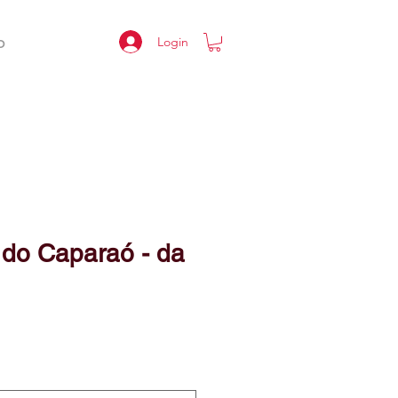
Login
O
 do Caparaó - da
eço