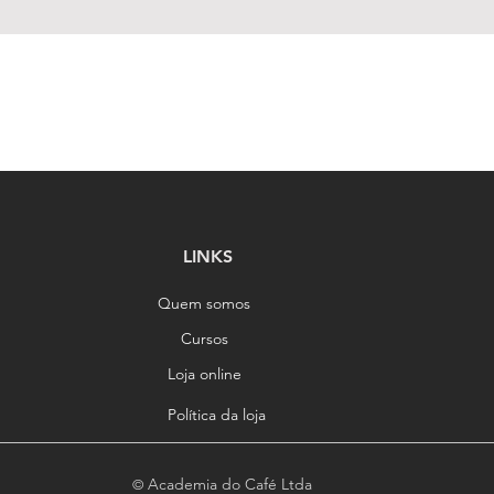
Visualização rápida
LINKS
Quem somos
Cursos
Loja online
Política da loja
Academia do Café Ltda
©