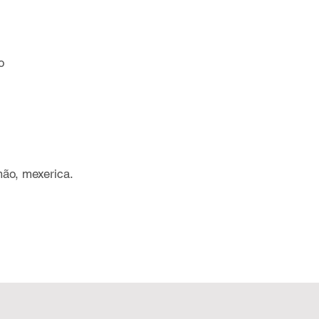
o
ão, mexerica.